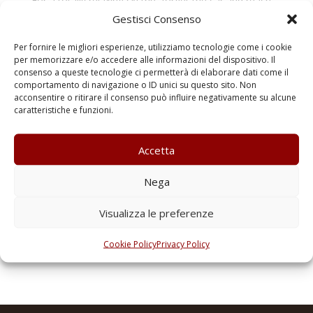
For a totally relaxing ski trip, forget the car and reach
the Courmayeur Mont-Blanc cable cars just 350 m
Gestisci Consenso
away with a pleasant flat walk
Per fornire le migliori esperienze, utilizziamo tecnologie come i cookie
per memorizzare e/o accedere alle informazioni del dispositivo. Il
consenso a queste tecnologie ci permetterà di elaborare dati come il
Search
comportamento di navigazione o ID unici su questo sito. Non
acconsentire o ritirare il consenso può influire negativamente su alcune
caratteristiche e funzioni.
Articoli recenti
Accetta
Sky Way Mont Blanc
Pré-Saint-Didier Spa
Nega
Courmayeur Cable Cars
Visualizza le preferenze
Commenti recenti
Cookie Policy
Privacy Policy
No comments to show.