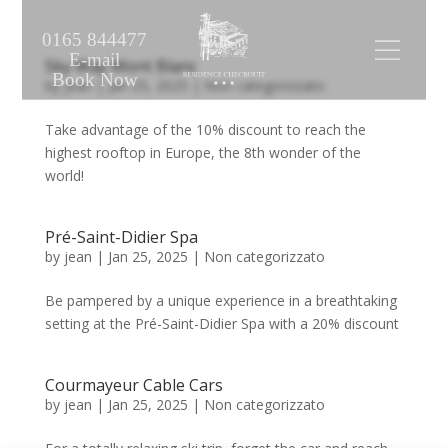
0165 844477
E-mail
Sky Way Mont Blanc
Book Now
by
jean
|
Jan 25, 2025
|
Non categorizzato
Take advantage of the 10% discount to reach the
highest rooftop in Europe, the 8th wonder of the
world!
Pré-Saint-Didier Spa
by
jean
|
Jan 25, 2025
|
Non categorizzato
Be pampered by a unique experience in a breathtaking
setting at the Pré-Saint-Didier Spa with a 20% discount
Courmayeur Cable Cars
by
jean
|
Jan 25, 2025
|
Non categorizzato